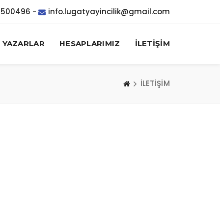
7500496
-
info.lugatyayincilik@gmail.com
YAZARLAR
HESAPLARIMIZ
İLETİŞİM
İLETİŞİM