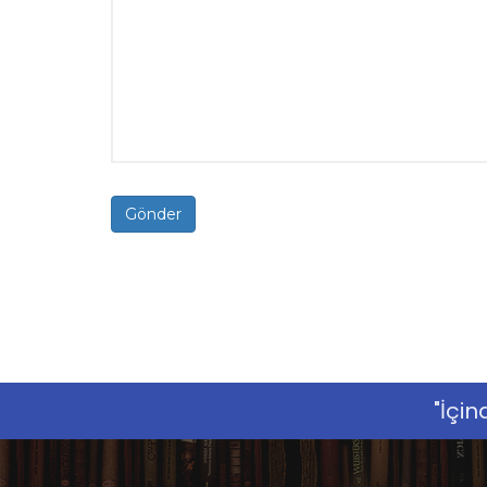
Gönder
"İçi