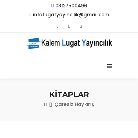
03127500496
info.lugatyayincilik@gmail.com
KİTAPLAR
Çaresiz Haykırış