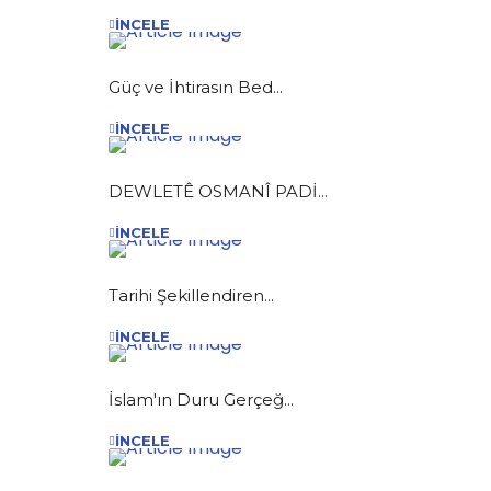
İNCELE
Güç ve İhtirasın Bed...
İNCELE
DEWLETÊ OSMANÎ PADİ...
İNCELE
Tarihi Şekillendiren...
İNCELE
İslam'ın Duru Gerçeğ...
İNCELE