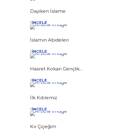
Dayiken İslame
İNCELE
İslamın Abideleri
İNCELE
Hasret Kokan Gençlik...
İNCELE
İlk Kıblemiz
İNCELE
Kır Çiçeğim