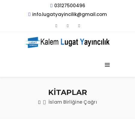
03127500496
info.lugatyayincilik@gmail.com
KİTAPLAR
İslam Birliğine Çağrı