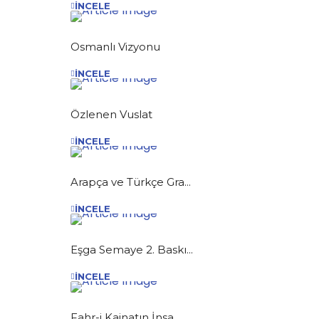
İNCELE
Osmanlı Vizyonu
İNCELE
Özlenen Vuslat
İNCELE
Arapça ve Türkçe Gra...
İNCELE
Eşga Semaye 2. Baskı...
İNCELE
Fahr-i Kainatın İnsa...