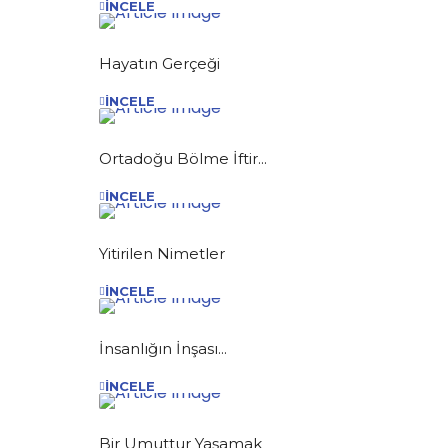
İNCELE
Hayatın Gerçeği
İNCELE
Ortadoğu Bölme İftir...
İNCELE
Yitirilen Nimetler
İNCELE
İnsanlığın İnşası...
İNCELE
Bir Umuttur Yaşamak