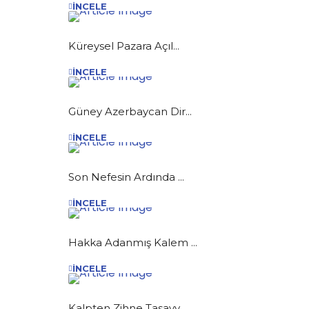
İNCELE
Küreysel Pazara Açıl...
İNCELE
Güney Azerbaycan Dir...
İNCELE
Son Nefesin Ardında ...
İNCELE
Hakka Adanmış Kalem ...
İNCELE
Kalpten Zihne Tasavv...