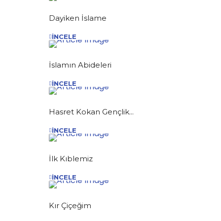
Dayiken İslame
İNCELE
İslamın Abideleri
İNCELE
Hasret Kokan Gençlik...
İNCELE
İlk Kıblemiz
İNCELE
Kır Çiçeğim