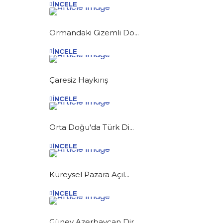
İNCELE
Ormandaki Gizemli Do...
İNCELE
Çaresiz Haykırış
İNCELE
Orta Doğu'da Türk Di...
İNCELE
Küreysel Pazara Açıl...
İNCELE
Güney Azerbaycan Dir...