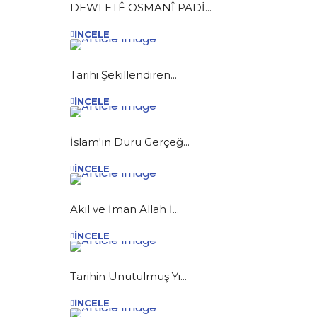
DEWLETÊ OSMANÎ PADİ...
İNCELE
Tarihi Şekillendiren...
İNCELE
İslam'ın Duru Gerçeğ...
İNCELE
Akıl ve İman Allah İ...
İNCELE
Tarihin Unutulmuş Yı...
İNCELE