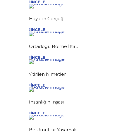
İNCELE
Hayatın Gerçeği
İNCELE
Ortadoğu Bölme İftir...
İNCELE
Yitirilen Nimetler
İNCELE
İnsanlığın İnşası...
İNCELE
Bir Umuttur Yaşamak