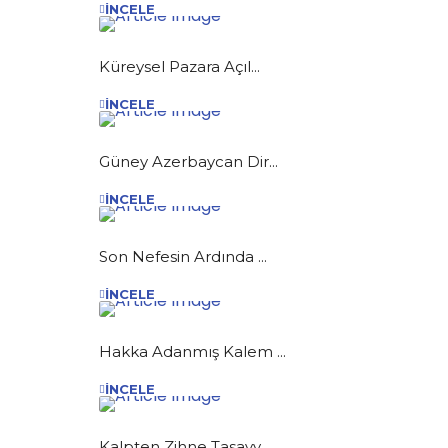
İNCELE
Küreysel Pazara Açıl...
İNCELE
Güney Azerbaycan Dir...
İNCELE
Son Nefesin Ardında ...
İNCELE
Hakka Adanmış Kalem ...
İNCELE
Kalpten Zihne Tasavv...