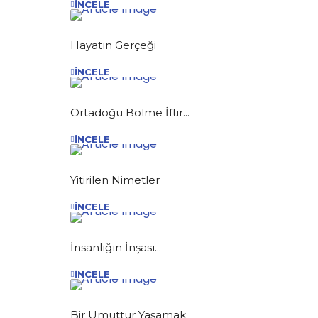
İNCELE
Hayatın Gerçeği
İNCELE
Ortadoğu Bölme İftir...
İNCELE
Yitirilen Nimetler
İNCELE
İnsanlığın İnşası...
İNCELE
Bir Umuttur Yaşamak