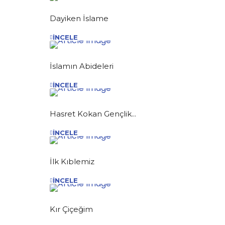
Dayiken İslame
İNCELE
İslamın Abideleri
İNCELE
Hasret Kokan Gençlik...
İNCELE
İlk Kıblemiz
İNCELE
Kır Çiçeğim