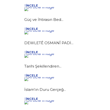
İNCELE
Güç ve İhtirasın Bed...
İNCELE
DEWLETÊ OSMANÎ PADİ...
İNCELE
Tarihi Şekillendiren...
İNCELE
İslam'ın Duru Gerçeğ...
İNCELE